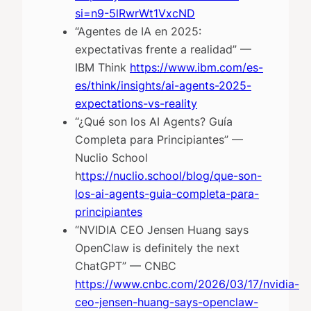
si=n9-5lRwrWt1VxcND
“Agentes de IA en 2025:
expectativas frente a realidad” —
IBM Think
https://www.ibm.com/es-
es/think/insights/ai-agents-2025-
expectations-vs-reality
“¿Qué son los AI Agents? Guía
Completa para Principiantes” —
Nuclio School
h
ttps://nuclio.school/blog/que-son-
los-ai-agents-guia-completa-para-
principiantes
“NVIDIA CEO Jensen Huang says
OpenClaw is definitely the next
ChatGPT” — CNBC
https://www.cnbc.com/2026/03/17/nvidia-
ceo-jensen-huang-says-openclaw-