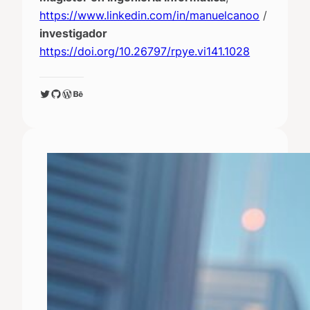
https://www.linkedin.com/in/manuelcanoo
/
investigador
https://doi.org/10.26797/rpye.vi141.1028
Twitter
GitHub
WordPress
Behance