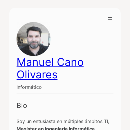
Saltar
al
contenido
Manuel Cano
Olivares
Informático
Bio
Soy un entusiasta en múltiples ámbitos TI,
Magíster en Ingeniería Informática
,